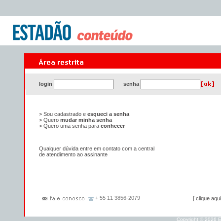
login
senha
> Sou cadastrado e
esqueci a senha
> Quero
mudar minha senha
> Quero uma senha para
conhecer
Qualquer dúvida entre em contato com a central
de atendimento ao assinante
+ 55 11 3856-2079
[ clique aqui
Copyright © 2026 E